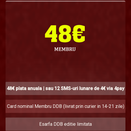
48€ plata anuala | sau 12 SMS-uri lunare de 4€ via 4pay
Card nominal Membru DDB (livrat prin curier in 14-21 zile)
Esarfa DDB editie limitata